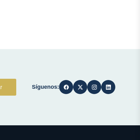
Síguenos:
r