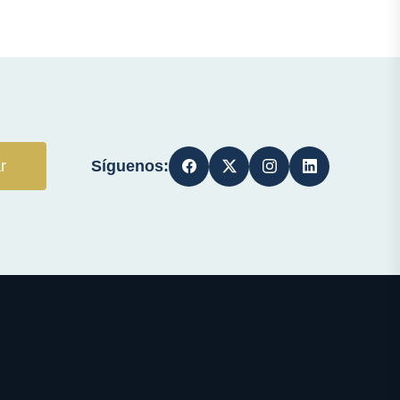
Síguenos:
r