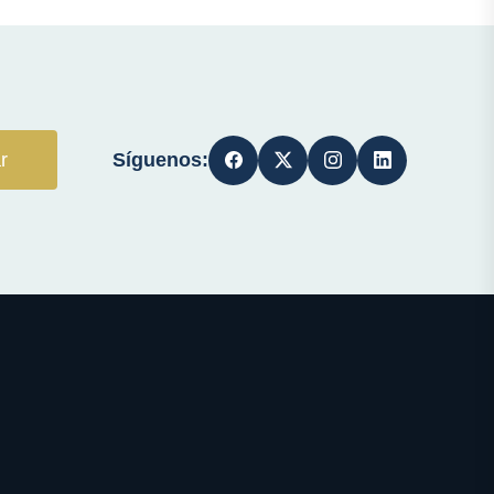
Síguenos:
r